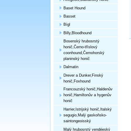
Baset Hound
Basset
Bígl
Billy,Bloodhound
Bosenský hrubosrstý
honič,Černo-tříslový
coonhound,Černohorský
planinský honič
Dalmatin
Drever a Dunker,Finský
honič,Foxhound
Francouzský honič,Haldenův
honič,Hamiltonův a hygenův
honič
Harrier,Istrijský honič,Italský
segugio,Malý gaskoňsko-
saintongeoisský
Malý hrubosrstý vendéeský