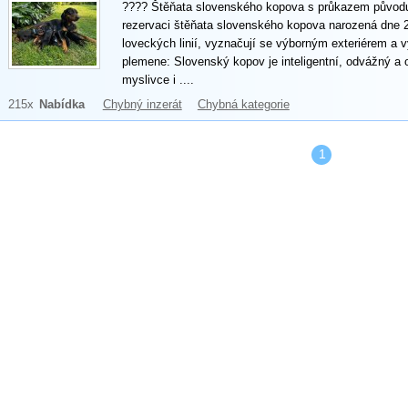
???? Štěňata slovenského kopova s průkazem původu
rezervaci štěňata slovenského kopova narozená dne 2.
loveckých linií, vyznačují se výborným exteriérem a 
plemene: Slovenský kopov je inteligentní, odvážný a o
myslivce i ....
215x
Nabídka
Chybný inzerát
Chybná kategorie
1