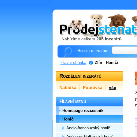
Nabízíme celkem
205 inzerátů
Hledejte inzerát
Hlavní stránka
Zlín - Honiči
Rozdělení inzerátů
Nabídka
Poptávka
vše
Z
p
Hlavní menu
n
Homepage rozcestník
Honiči
Anglo-francouzský honič
Ariégeois,Balkánský honič