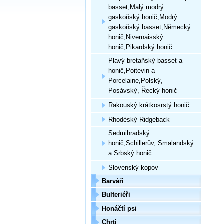
basset,Malý modrý
gaskoňský honič,Modrý
gaskoňský basset,Německý
honič,Nivernaisský
honič,Pikardský honič
Plavý bretaňský basset a
honič,Poitevin a
Porcelaine,Polský,
Posávský, Řecký honič
Rakouský krátkosrstý honič
Rhodéský Ridgeback
Sedmihradský
honič,Schillerův, Smalandský
a Srbský honič
Slovenský kopov
Barváři
Bulteriéři
Honáčtí psi
Chrti