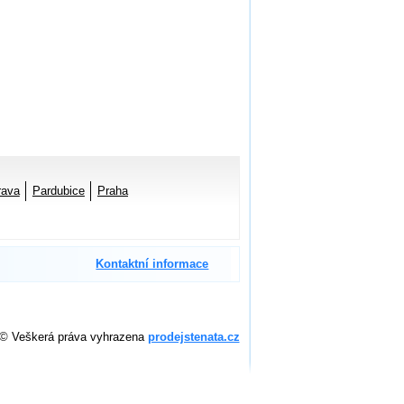
rava
Pardubice
Praha
Kontaktní informace
© Veškerá práva vyhrazena
prodejstenata.cz