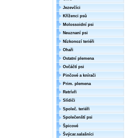
Jezevčíci
Kříženci psů
Molossoidní psi
Neuznaní psi
Nízkonozí teriéři
Ohaři
Ostatní plemena
Ovčáčtí psi
Pinčové a knírači
Prim. plemena
Retrívři
Slídiči
Společ. teriéři
Společenští psi
Špicové
Švýcar.salašníci