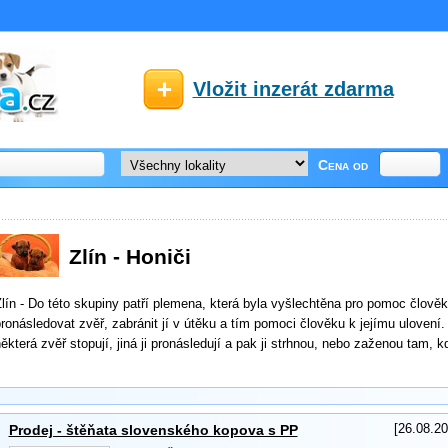
Vložit inzerát zdarma
Cena od
Zlín - Honiči
lín - Do této skupiny patří plemena, která byla vyšlechtěna pro pomoc člověk
ronásledovat zvěř, zabránit jí v útěku a tím pomoci člověku k jejímu ulovení
ěkterá zvěř stopují, jiná ji pronásledují a pak ji strhnou, nebo zaženou tam, k
[26.08.20
Prodej - štěňata slovenského kopova s PP