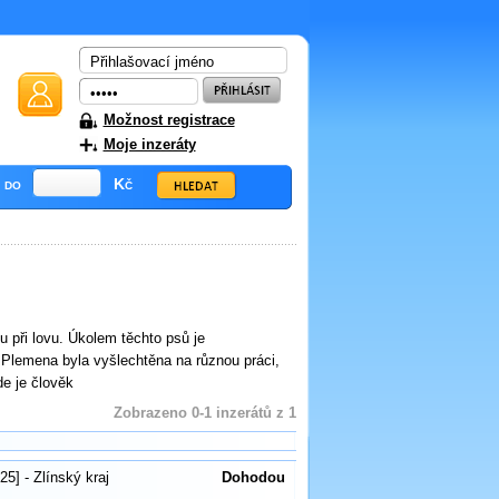
Možnost registrace
Moje inzeráty
do
Kč
u při lovu. Úkolem těchto psů je
. Plemena byla vyšlechtěna na různou práci,
de je člověk
Zobrazeno 0-1 inzerátů z 1
25] - Zlínský kraj
Dohodou