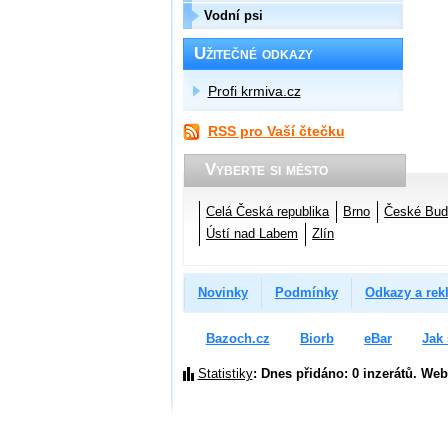
Vodní psi
Užitečné odkazy
Profi krmiva.cz
RSS pro Vaší čtečku
Vyberte si město
Celá Česká republika
Brno
České Bud
Ústí nad Labem
Zlín
Novinky
Podmínky
Odkazy a rek
Bazoch.cz
Biorb
eBar
Jak 
Statistiky
: Dnes přidáno: 0 inzerátů. Web