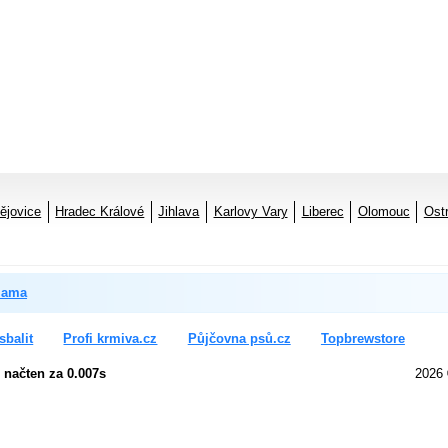
ějovice
Hradec Králové
Jihlava
Karlovy Vary
Liberec
Olomouc
Ost
lama
sbalit
Profi krmiva.cz
Půjčovna psů.cz
Topbrewstore
 načten za 0.007s
2026 