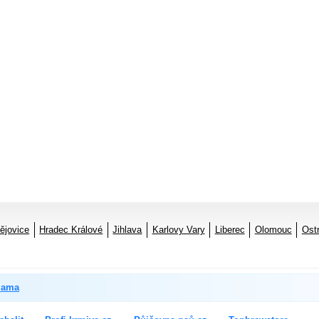
ějovice
Hradec Králové
Jihlava
Karlovy Vary
Liberec
Olomouc
Ost
lama