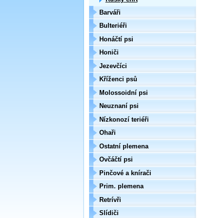
Barváři
Bulteriéři
Honáčtí psi
Honiči
Jezevčíci
Kříženci psů
Molossoidní psi
Neuznaní psi
Nízkonozí teriéři
Ohaři
Ostatní plemena
Ovčáčtí psi
Pinčové a knírači
Prim. plemena
Retrívři
Slídiči