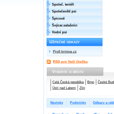
Společ. teriéři
Společenští psi
Špicové
Švýcar.salašníci
Vodní psi
Užitečné odkazy
Profi krmiva.cz
RSS pro Vaší čtečku
Vyberte si město
Celá Česká republika
Brno
České Bud
Ústí nad Labem
Zlín
Novinky
Podmínky
Odkazy a rek