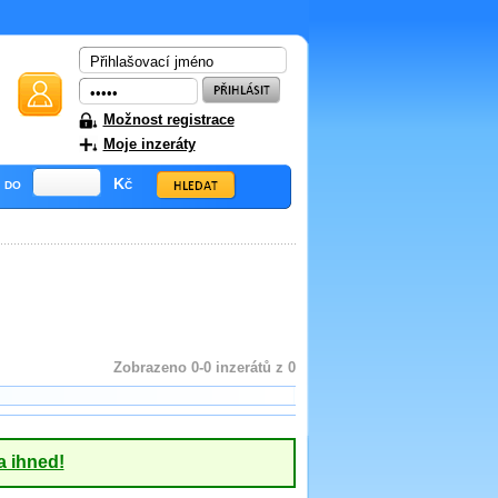
Možnost registrace
Moje inzeráty
do
Kč
Zobrazeno 0-0 inzerátů z 0
a ihned!