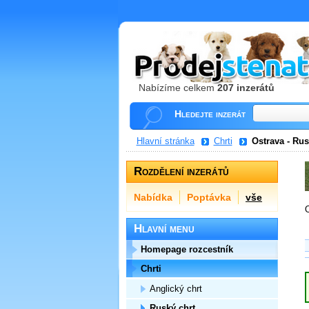
Nabízíme celkem
207 inzerátů
Hledejte inzerát
Hlavní stránka
Chrti
Ostrava - Rus
Rozdělení inzerátů
Nabídka
Poptávka
vše
O
Hlavní menu
Homepage rozcestník
Chrti
Anglický chrt
Ruský chrt